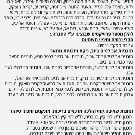
מודיעין עילית, מועצה אזורית מטה בנימין, מועצה מקומית אפרת, תאגיד מי
רקת, תאגיד פלג הגליל, תאגיד התנור, מי נתניה, קריית ים, קריית מוצקין,
קריית ביאליק, ביתר עילית, מעיינות אתא, רשות ניקוז ונחלים כנרת, אלפי
מנשה, בנימינה גבעת עדה, פרדס חנה כרכור/משאבי מים, פלגי שרון, מיתב
- פתח תקוה, מי אונו, מעיינות העמקים, מי נע - עפולה, תאגיד אל עין,
מע"צ/נתיבי ישראל, קרית ארבע, בית אל, אור עקיבא, עיריית חדרה.
להלן מספר פרוייקטים שבוצעו ע"י החברה,:
סקרי נכסים ומיפוי תשתיות
עריכת מפקדי נכסים.
תוכניות אב למים ביוב, ניקוז ותכניות מתאר
תוכנית אב לניקוז לתל אביב, תוכנית אב לביוב לכפר סבא, תוכנית מתאר
כפר סבא, מים וביוב.
תוכנית אב לביוב לנשר, תוכנית אב לביוב לקרית אונו, תוכנית אב למים לעיר
עכו.
תוכנית אב לביוב לעיר בני ברק, תוכנית אב לביוב לכוכב יאיר צור יגאל,
תוכנית אב לתיעול לקרית שמונה, תוכנית אב לתיעול לקרית מוצקין, תוכנית
אב למים לטבריה, תוכנית אב למים לכפר כמא, תוכנית אב למים לקרית ים,
עדכון תוכנית אב לתיעול לטבריה -לפני ביצוע, תוכנית אב לביוב לעיר ערד.
תחנות שאיבה,קווי הולכה מרכזיים בריכות, מתקנים ומכוני טיהור
תכנון ת"ש למי קיץ בטבריה, ת"ש למי קיץ בתל אביב.
תכנון ת"ש לביוב כרדני להולכת שפכי שכונה של 3,700 יח"ד.
תכנון שיפור תהליך טיהור שפכים במכון טיהור שפכים בטבריה.
תכנון תהליך טיפול שלישוני במכון טיהור כפר חיטים בטבריה.