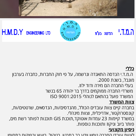
כללי
ה.מ.ד.י הנדסה התאגדה ונרשמה, על פי חוק החברות, כחברה בערבון
מוגבל, בשנת 2000.
בעלי החברה הם מירה ודוד ילוז.
משרדי החברה ממוקמים בדרך בר יהודה 65 בנשר
המשרד פועל בהתאם לנוהלי 9001:2015
ISO
צוות המשרד
בחברה קיים צוות עובדים הכולל, מהנדסים/ות, הנדסאים, שרטטים/ות,
קונסטרוקטור, אדריכלית, וצוות מינהלי.
במשרד קיימות 23 עמדות אוטוקד,תוכנת
GIS
תוכנות לפותר רשת מים,
פותר ביוב וניקוז ותוכנות נוספות.
ניסיון מקצועי
לצוות עובדי החברה ניסיון וידע רב בתכנון, בניהול, ביעוץ ובפיקוח בתחומי