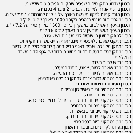
תכנון שדרוג מתקן טיהור שפכים שחק והוספת טיפול שלישוני.
תכנון בריכת אגירה למי שתיה במכון 2 ומכון 4 בטבריה.
תכנון מובל קריות לניקוז מי גשם באורך של 4 ק"מ להזרמת 17 מ"ק/שניה.
תכנון מאסף ביוב מזרחי בנהריה בקוטר 1000 באורך של כ- 6 ק"מ.
תכנון מאסף ראשי לביוב באשקלון בקוטר 1500 באורך כולל של 7.2 ק"מ.
תכנון מאסף ראשי מודיעין עילית באורך של 16.8 ק"מ.
תכנון למתקן לסינון מי שתייה למי מעיינות ראש פינה.
תכנון מתקני שאיבה, לאספקת מים, לאגף הדייג-משרד החקלאות.
תכנון מתקן סינון למי שתיה באגף הדייג בסמוך לגנוסר כולל ת"ש לביוב.
תכנון מתקן לגידול דגיגים בחווה ניסיונית בדור של אגף הדייג משרד
החקלאות
תכנון ת"ש לביוב בע'גר.
תכנון מכון שאיבה לביוב, צפוני, ביסוד המעלה.
תכנון מכון שאיבה לביוב, דרומי, ביסוד המעלה.
תכנון מפורט למערכות צנרת למתקן הטפלה באיזרביגאן.
תכנון מפורט ברשויות שונות:
תכנון מפורט למים וביוב באשקלון ונתיבות.
תכנון מפורט למים בדימונה.
תכנון מפורט לקווי מים וביוב בטבריה, מגדל, יבנאל וכפר כמא.
תכנון מפורט לקווי מים וביוב בנהריה.
תכנון מפוט לקווי מים וביוב באשדוד.
תכנון מפורט לקווי מים וביוב בבני ברק.
תכנון מפורט לקווי ביוב בכפר סבא.
תכון מפורט לקווי מים וביוב בהוד השרון.
תכנון מפורט לקווי מים וביוב בכוכב יאיר צור יגאל