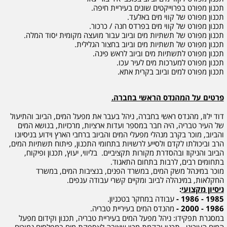
תכנון מפורט בפרוייקטים שונים בעיריית חיפה.
תכנון מפורט של קווי מים באלעד.
תכנון מפורט של קווי מים בפרדס חנה / כרכור.
תכנון מפורט של תשתיות מים וביוב עבור מועצה מקומית יסוד המלה.
תכנון מפורט של תשתיות מים וביוב בחצור הגלילית.
תכנון מפורט לתשתיות מים וביוב לראש פינה.
תכנון מפורט למערכות מים לעיר עכו.
תכנון מפורט למים וביוב בקרית אתא.
פרטים על המהנדס הראשי בחברה.
דוד ילוז, מהנדס ראשי בחברה, ניהל בעבר את מפעל המים, הביוב והתיעול
של העיר טבריה, היה חבר במספר ועדות ארציות, מרכזיות, בנושא המים
והביוב, מוכר בקרב מנהלי מפעלי המים והביוב ברחבי הארץ וידוע בניסיונו
הרב וביכולתו לקדם ולסייע לרשויות בתחומי התכנון, פיתוח תשתיות המים,
הביוב והניקוז ובהסדרת מקורות תקציביים. בליווי, יעוץ, תכנון ופיקוח,
בתחומים רבים, לרבות בתחום התאגוד.
מוכר במינהל משק המים, במשרד הפנים, בנציבות המים, במשרד
החקלאות, במינהלה לביוב ומקיים קשרי עבודה ענפים.
ניסיון מקצועי
:
1985 - 1986 -
עבודה במחקר בטכניון.
1986 - 2000 -
מהנדס המים בעיריית טבריה.
במסגרת תפקידו: ניהל מפעל המים בעיריית טבריה, תכנון וקידום מפעל