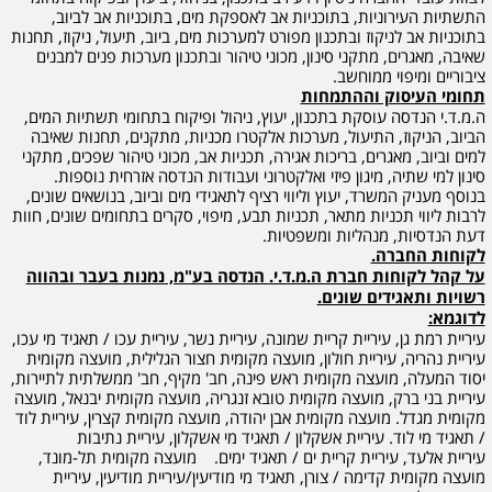
התשתיות העירוניות, בתוכניות אב לאספקת מים, בתוכניות אב לביוב,
בתוכניות אב לניקוז ובתכנון מפורט למערכות מים, ביוב, תיעול, ניקוז, תחנות
שאיבה, מאגרים, מתקני סינון, מכוני טיהור ובתכנון מערכות פנים למבנים
ציבוריים ומיפוי ממוחשב.
תחומי העיסוק וההתמחות
ה.מ.ד.י הנדסה עוסקת בתכנון, יעוץ, ניהול ופיקוח בתחומי תשתיות המים,
הביוב, הניקוז, התיעול, מערכות אלקטרו מכניות, מתקנים, תחנות שאיבה
למים וביוב, מאגרים, בריכות אגירה, תכניות אב, מכוני טיהור שפכים, מתקני
סינון למי שתיה, מיגון פיזי ואלקטרוני ועבודות הנדסה אזרחית נוספות.
בנוסף מעניק המשרד, יעוץ וליווי רציף לתאגידי מים וביוב, בנושאים שונים,
לרבות ליווי תכניות מתאר, תכניות תבע, מיפוי, סקרים בתחומים שונים, חוות
דעת הנדסיות, מנהליות ומשפטיות.
לקוחות החברה.
על קהל לקוחות חברת ה.מ.ד.י. הנדסה בע"מ, נמנות בעבר ובהווה
רשויות ותאגידים שונים.
לדוגמא:
עיריית רמת גן, עיריית קריית שמונה, עיריית נשר, עיריית עכו / תאגיד מי עכו,
עיריית נהריה, עיריית חולון, מועצה מקומית חצור הגלילית, מועצה מקומית
יסוד המעלה, מועצה מקומית ראש פינה, חב' מקיף, חב' ממשלתית לתיירות,
עיריית בני ברק, מועצה מקומית טובא זנגריה, מועצה מקומית יבנאל, מועצה
מקומית מגדל. מועצה מקומית אבן יהודה, מועצה מקומית קצרין, עיריית לוד
/ תאגיד מי לוד. עיריית אשקלון / תאגיד מי אשקלון, עיריית נתיבות
עיריית אלעד, עיריית קריית ים / תאגיד ימים. מועצה מקומית תל-מונד,
מועצה מקומית קדימה / צורן, תאגיד מי מודיעין/עיריית מודיעין, עיריית