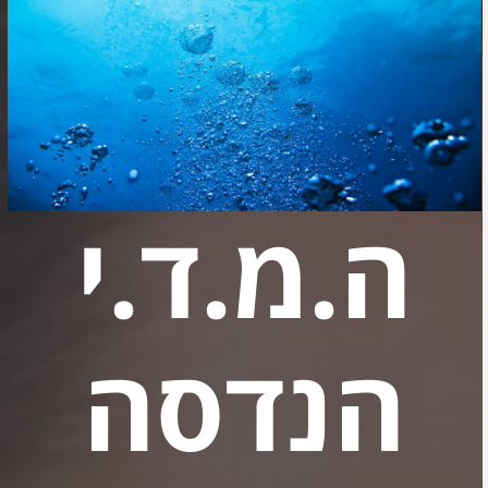
ה.מ.ד.י
הנדסה