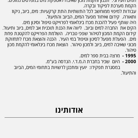
המים העירוני. תכנון והקמת מכון שאיבה לאספקת מים במפלסים נמוכים.
הקמת מערכת לפיקוד ובקרה.
עבודות למיפוי ממוחשב לכל התשתיות התת קרקעיות: מים, ביוב, ניקוז
ותאורה. קידום ואיחוד מפעל המים, הביוב והתיעול.
היה שותף פעיל להכנת מכרז בינלאומי לפרוייקט טיפול וסינון מים.
הקים את החברה למים וביוב. ליווה את הכנת תוכנית אב למים, ביוב ותיעול.
קידום הקמת המכון לטיהור שפכי טבריה. השלמת הפרוייקט להקטנת פחת
מים. הפעלת מפעל לסינון וטיפול במי העיר. הכנה והוצאת מכרז לתחזוקת
מכוני שאיבה למים, ביוב ולמכון טיהור. הוצאת מכרז בינלאומי להקמת מכון
טיהור.
1995 -
מרצה בבית ספר למים.
2000 -
היום שכיר בחברת ה.מ.ד.י. הנדסה בע"מ.
במסגרת תפקידו: יועץ ומתכנן לרשויות בתחומי המים, הביוב
והתיעול.
אודותינו